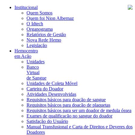
Institucional
Quem Somos
Quem foi Nion Albernaz
O Idtech
Organograma
Relatórios de Gestão
Nova Rede Hemo
Legislação
Hemocentro
em Ação
Unidades
Banco
Virtual
de Sangue
Unidades de Coleta Móvel
Carteira do Doador
Atividades Desenvolvidas
Requisitos básicos para doação de sangue
Requisitos básicos para doação de plaquetas
Requisitos básicos para ser um doador de medula óssea
Exames de qualificação no sangue do doador
Satisfação do Usuário
Manual Transfusional e Carta de Direitos e Deveres dos
Doadores