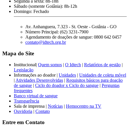
Segunda a sexta: 8h-18h
Sábado (somente Goiânia): 8h-12h
Domingo: Fechado
Av. Anhanguera, 7.323 - St. Oeste - Goiânia - GO
Número Principal: (62) 3231-7900
Agendamento de doações de sangue: 0800 642 0457
contato@idtech.org.br
Mapa do Site
Institucional|
Quem somos
|
O Idtech
|
Relatórios de gestão
|
Legislação
Informações ao doador |
Unidades
|
Unidades de coleta móvel
|
Atividades Desenvolvidas
|
Requisitos básicos para doação
de sangue
|
Ciclo do doador x Ciclo do sangue
|
Perguntas
frequentes
Banco virtual de sangue
Transparência
Sala de imprensa |
Notícias
|
Hemocentro na TV
Ouvidoria
|
Contato
Entre em Contato