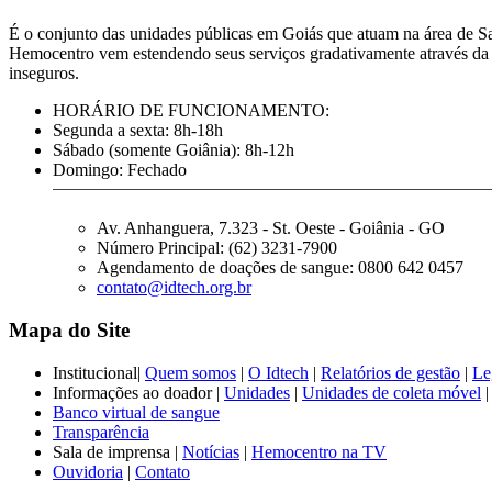
É o conjunto das unidades públicas em Goiás que atuam na área de S
Hemocentro vem estendendo seus serviços gradativamente através d
inseguros.
HORÁRIO DE FUNCIONAMENTO:
Segunda a sexta: 8h-18h
Sábado (somente Goiânia): 8h-12h
Domingo: Fechado
Av. Anhanguera, 7.323 - St. Oeste - Goiânia - GO
Número Principal: (62) 3231-7900
Agendamento de doações de sangue: 0800 642 0457
contato@idtech.org.br
Mapa do Site
Institucional|
Quem somos
|
O Idtech
|
Relatórios de gestão
|
Le
Informações ao doador |
Unidades
|
Unidades de coleta móvel
|
Banco virtual de sangue
Transparência
Sala de imprensa |
Notícias
|
Hemocentro na TV
Ouvidoria
|
Contato