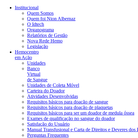
Institucional
Quem Somos
Quem foi Nion Albernaz
O Idtech
Organograma
Relatórios de Gestão
Nova Rede Hemo
Legislação
Hemocentro
em Ação
Unidades
Banco
Virtual
de Sangue
Unidades de Coleta Móvel
Carteira do Doador
Atividades Desenvolvidas
Requisitos básicos para doação de sangue
Requisitos básicos para doação de plaquetas
Requisitos básicos para ser um doador de medula óssea
Exames de qualificação no sangue do doador
Satisfação do Usuário
Manual Transfusional e Carta de Direitos e Deveres dos
Perguntas Frequentes