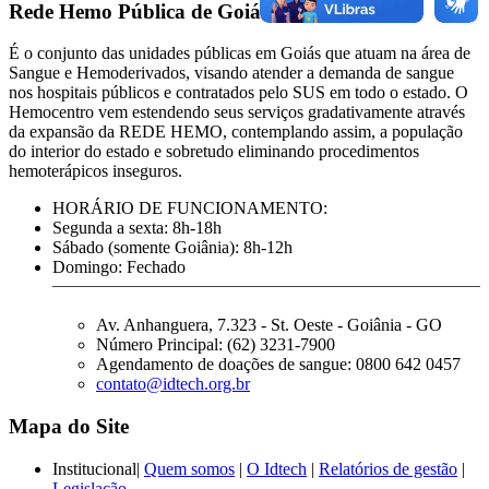
Rede Hemo Pública de Goiás
É o conjunto das unidades públicas em Goiás que atuam na área de
Sangue e Hemoderivados, visando atender a demanda de sangue
nos hospitais públicos e contratados pelo SUS em todo o estado. O
Hemocentro vem estendendo seus serviços gradativamente através
da expansão da REDE HEMO, contemplando assim, a população
do interior do estado e sobretudo eliminando procedimentos
hemoterápicos inseguros.
HORÁRIO DE FUNCIONAMENTO:
Segunda a sexta: 8h-18h
Sábado (somente Goiânia): 8h-12h
Domingo: Fechado
Av. Anhanguera, 7.323 - St. Oeste - Goiânia - GO
Número Principal: (62) 3231-7900
Agendamento de doações de sangue: 0800 642 0457
contato@idtech.org.br
Mapa do Site
Institucional|
Quem somos
|
O Idtech
|
Relatórios de gestão
|
Legislação