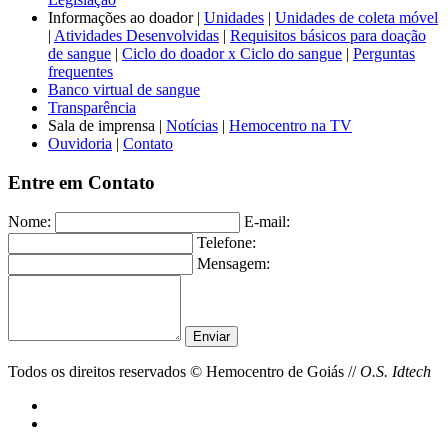
Informações ao doador |
Unidades
|
Unidades de coleta móvel
|
Atividades Desenvolvidas
|
Requisitos básicos para doação
de sangue
|
Ciclo do doador x Ciclo do sangue
|
Perguntas
frequentes
Banco virtual de sangue
Transparência
Sala de imprensa |
Notícias
|
Hemocentro na TV
Ouvidoria
|
Contato
Entre em Contato
Nome:
E-mail:
Telefone:
Mensagem:
Todos os direitos reservados ©
Hemocentro de Goiás
//
O.S. Idtech