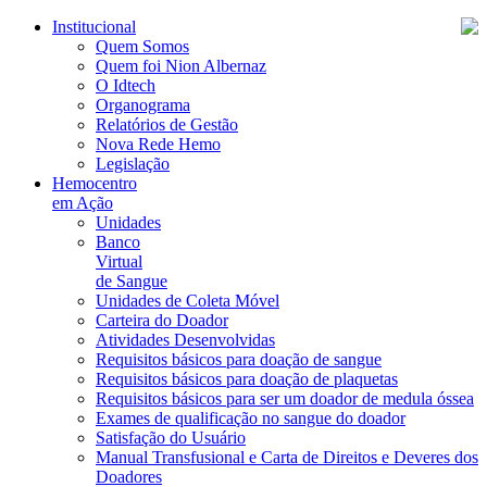
Institucional
Quem Somos
Quem foi Nion Albernaz
O Idtech
Organograma
Relatórios de Gestão
Nova Rede Hemo
Legislação
Hemocentro
em Ação
Unidades
Banco
Virtual
de Sangue
Unidades de Coleta Móvel
Carteira do Doador
Atividades Desenvolvidas
Requisitos básicos para doação de sangue
Requisitos básicos para doação de plaquetas
Requisitos básicos para ser um doador de medula óssea
Exames de qualificação no sangue do doador
Satisfação do Usuário
Manual Transfusional e Carta de Direitos e Deveres dos
Doadores